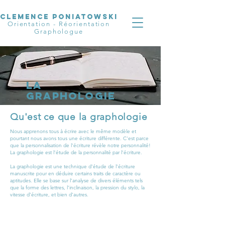
CLEMENCE PONIATOWSKI
Orientation - Réorientation
Graphologue
La
GRAPHOLOGIE
Qu'est ce que la graphologie
Nous apprenons tous à écrire avec le même modèle et
pourtant nous avons tous une écriture différente. C'est parce
que la personnalisation de l'écriture révèle notre personnalité!
La graphologie est l’étude de la personnalité par l’écriture.
La graphologie est une technique d’étude de l’écriture
manuscrite pour en déduire certains traits de caractère ou
aptitudes. Elle se base sur l’analyse de divers éléments tels
que la forme des lettres, l’inclinaison, la pression du stylo, la
vitesse d’écriture, et bien d’autres.