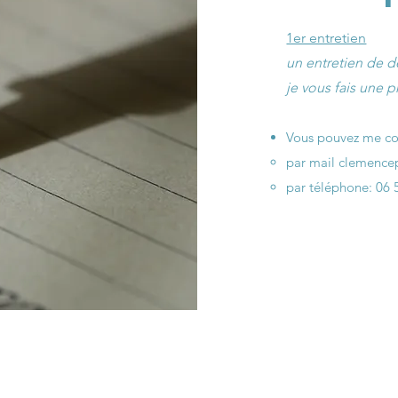
1er entretien
un entretien de d
je vous fais une p
Vous pouvez me co
par mail
clemencep
par téléphone: 06 