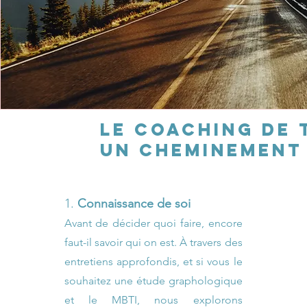
Le COACHING de 
un cheminement 
1.
Connaissance de soi
Avant de décider quoi faire, encore
faut-il savoir qui on est. À travers des
entretiens approfondis, et si vous le
souhaitez une étude graphologique
et le MBTI, nous explorons