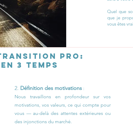
Quel que so
que je prop
vous êtes vra
transition pro:
en 3 temps
2.
Dé
finition d
es motivations
:
Nous travaillons en profondeur sur vos
motivations, vos valeurs, ce qui compte pour
vous — au-delà des attentes extérieures ou
des injonctions du marché.