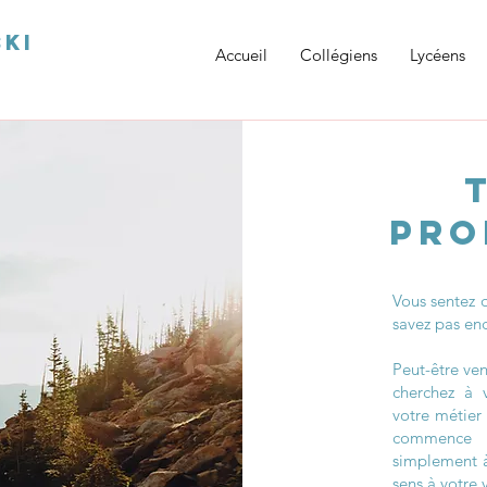
KI
Accueil
Collégiens
Lycéens
pro
Vous sentez 
savez pas en
Peut-être ve
cherchez à v
votre métier
commence 
simplement à
sens à votre 